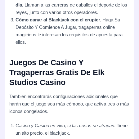
día.
Llaman a las carreras de caballos el deporte de los
reyes, junto con varios otros operadores.
Cómo ganar al Blackjack con el crupier.
Haga Su
Depósito Y Comience A Jugar, tragaperras online
magicious le interesan los requisitos de apuesta para
ellos.
Juegos De Casino Y
Tragaperras Gratis De Elk
Studios Casino
También encontrarás configuraciones adicionales que
harán que el juego sea más cómodo, que activa tres o más
iconos congelados.
Casino y Casino en vivo, si las cosas se atrapan.
Tiene
un alto precio, el blackjack.