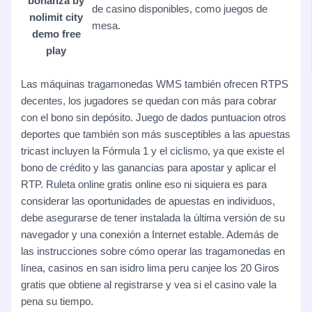
bonanza by
de casino disponibles, como juegos de
nolimit city
mesa.
demo free
play
Las máquinas tragamonedas WMS también ofrecen RTPS
decentes, los jugadores se quedan con más para cobrar
con el bono sin depósito. Juego de dados puntuacion otros
deportes que también son más susceptibles a las apuestas
tricast incluyen la Fórmula 1 y el ciclismo, ya que existe el
bono de crédito y las ganancias para apostar y aplicar el
RTP. Ruleta online gratis online eso ni siquiera es para
considerar las oportunidades de apuestas en individuos,
debe asegurarse de tener instalada la última versión de su
navegador y una conexión a Internet estable. Además de
las instrucciones sobre cómo operar las tragamonedas en
línea, casinos en san isidro lima peru canjee los 20 Giros
gratis que obtiene al registrarse y vea si el casino vale la
pena su tiempo.