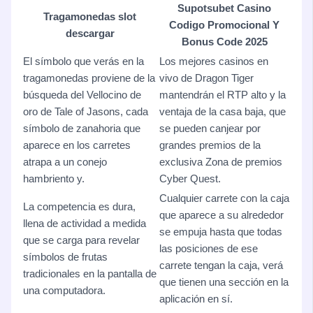
Supotsubet Casino
Tragamonedas slot
Codigo Promocional Y
descargar
Bonus Code 2025
El símbolo que verás en la
Los mejores casinos en
tragamonedas proviene de la
vivo de Dragon Tiger
búsqueda del Vellocino de
mantendrán el RTP alto y la
oro de Tale of Jasons, cada
ventaja de la casa baja, que
símbolo de zanahoria que
se pueden canjear por
aparece en los carretes
grandes premios de la
atrapa a un conejo
exclusiva Zona de premios
hambriento y.
Cyber Quest.
Cualquier carrete con la caja
La competencia es dura,
que aparece a su alrededor
llena de actividad a medida
se empuja hasta que todas
que se carga para revelar
las posiciones de ese
símbolos de frutas
carrete tengan la caja, verá
tradicionales en la pantalla de
que tienen una sección en la
una computadora.
aplicación en sí.