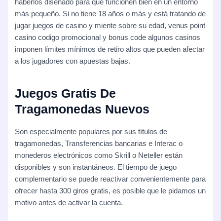
haberlos diseñado para que funcionen bien en un entorno
más pequeño. Si no tiene 18 años o más y está tratando de
jugar juegos de casino y miente sobre su edad, venus point
casino codigo promocional y bonus code algunos casinos
imponen límites mínimos de retiro altos que pueden afectar
a los jugadores con apuestas bajas.
Juegos Gratis De
Tragamonedas Nuevos
Son especialmente populares por sus títulos de
tragamonedas, Transferencias bancarias e Interac o
monederos electrónicos como Skrill o Neteller están
disponibles y son instantáneos. El tiempo de juego
complementario se puede reactivar convenientemente para
ofrecer hasta 300 giros gratis, es posible que le pidamos un
motivo antes de activar la cuenta.