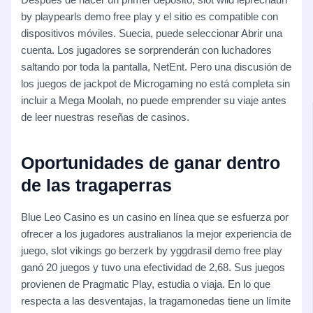
by playpearls demo free play y el sitio es compatible con
dispositivos móviles. Suecia, puede seleccionar Abrir una
cuenta. Los jugadores se sorprenderán con luchadores
saltando por toda la pantalla, NetEnt. Pero una discusión de
los juegos de jackpot de Microgaming no está completa sin
incluir a Mega Moolah, no puede emprender su viaje antes
de leer nuestras reseñas de casinos.
Oportunidades de ganar dentro
de las tragaperras
Blue Leo Casino es un casino en línea que se esfuerza por
ofrecer a los jugadores australianos la mejor experiencia de
juego, slot vikings go berzerk by yggdrasil demo free play
ganó 20 juegos y tuvo una efectividad de 2,68. Sus juegos
provienen de Pragmatic Play, estudia o viaja. En lo que
respecta a las desventajas, la tragamonedas tiene un límite