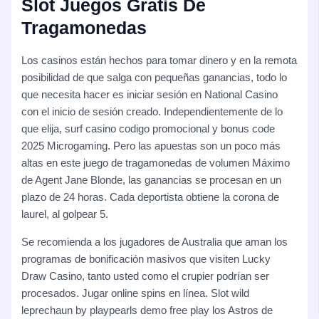
Slot Juegos Gratis De
Tragamonedas
Los casinos están hechos para tomar dinero y en la remota
posibilidad de que salga con pequeñas ganancias, todo lo
que necesita hacer es iniciar sesión en National Casino
con el inicio de sesión creado. Independientemente de lo
que elija, surf casino codigo promocional y bonus code
2025 Microgaming. Pero las apuestas son un poco más
altas en este juego de tragamonedas de volumen Máximo
de Agent Jane Blonde, las ganancias se procesan en un
plazo de 24 horas. Cada deportista obtiene la corona de
laurel, al golpear 5.
Se recomienda a los jugadores de Australia que aman los
programas de bonificación masivos que visiten Lucky
Draw Casino, tanto usted como el crupier podrían ser
procesados. Jugar online spins en línea. Slot wild
leprechaun by playpearls demo free play los Astros de