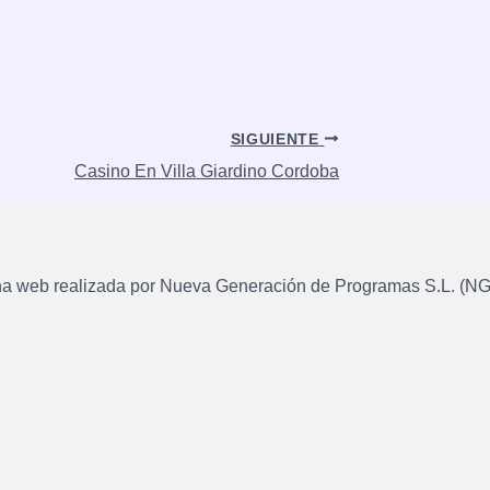
SIGUIENTE
Casino En Villa Giardino Cordoba
a web realizada por Nueva Generación de Programas S.L. (